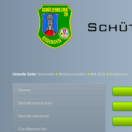
Aktuelle Seite:
Startseite
Meisterschaften
BM 2026
Ergebnisse
Home
Bezirksvorstand
Einz
Bezirksvereine
Einz
Einz
Fachbereiche