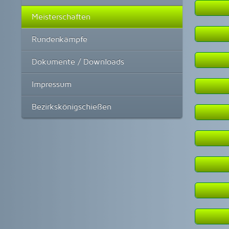
Mannsc
Meisterschaften
Einz
Einz
Rundenkämpfe
Einz
Einz
Einz
Dokumente / Downloads
Mannsc
Einz
Impressum
Einz
Einz
Bezirkskönigschießen
Einz
Einz
Einz
Einz
Einz
Einz
Einz
Einz
Einz
Einz
Einz
Einz
Einz
Einz
Einz
Einz
Einz