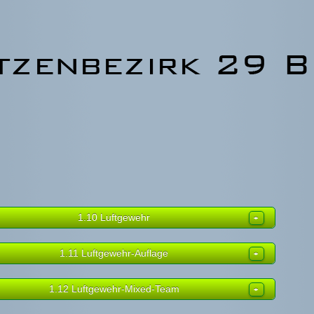
1.10 Luftgewehr
Herren I
Damen I
1.11 Luftgewehr-Auflage
el
Einzel
Mannschaft
Senioren I
Seniorinnen I
Herren III
Schülerinnen
1.12 Luftgewehr-Mixed-Team
el
Mannschaft
Einzel
el
Einzel
Mixed Team