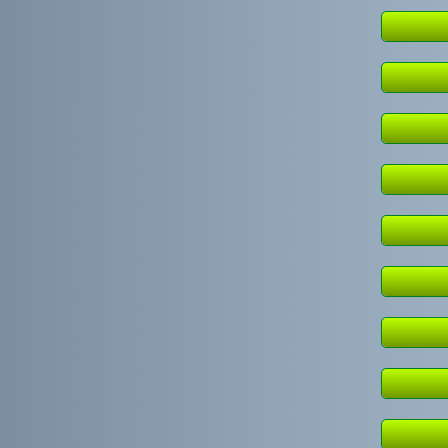
Einz
Einz
Einz
Einz
Einz
Einz
Einz
Mannsc
Mannsc
Einz
Einz
Einz
Mannsc
Einz
Einz
Einz
Einz
Einz
Einz
Einz
Einz
Einz
Einz
Einz
Einz
Einz