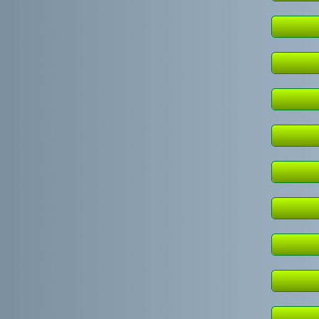
Einz
Einz
Einz
Einz
Einz
Einz
Einz
Einz
Einz
Einz
Einz
Einz
Einz
Einz
Einz
Einz
Einz
Einz
Einz
Einz
Einz
Einz
Einz