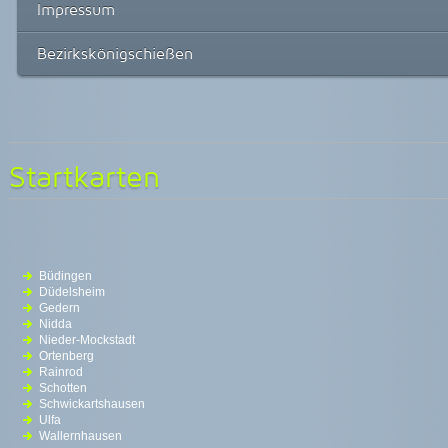
Impressum
Bezirkskönigschießen
Startkarten
Büdingen
Düdelsheim
Gedern
Nidda
Nieder-Mockstadt
Ortenberg
Rainrod
Schotten
Schwickartshausen
Ulfa
Wallernhausen